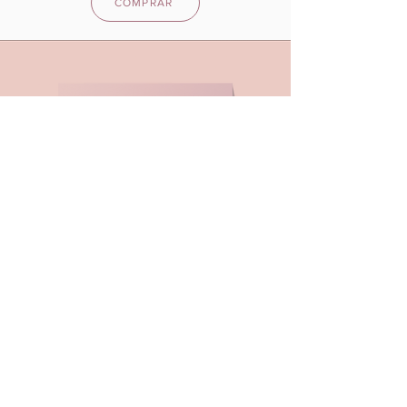
COMPRAR
FARMAESTÈTIC
DALMAU
DIRECCIÓN
Dom Bosco, 27
43203
Reus
Tarragona
CONTACTO
Tel:
607 268 602