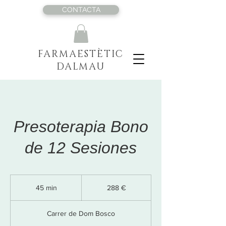
CONTACTA
FARMAESTÈTIC
DALMAU
Presoterapia Bono
de 12 Sesiones
288
euros
45 min
4
288 €
5
Carrer de Dom Bosco
m