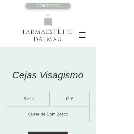
CONTACTA
FARMAESTÈTIC
DALMAU
Cejas Visagismo
12
euros
15 min
1
12 €
5
Carrer de Dom Bosco
m
i
n