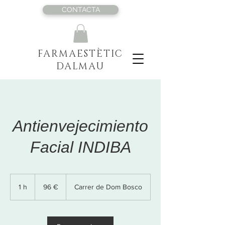
CONTACTA
FARMAESTÈTIC
DALMAU
Antienvejecimiento
Facial INDIBA
96
euros
1 h
1
96 €
Carrer de Dom Bosco