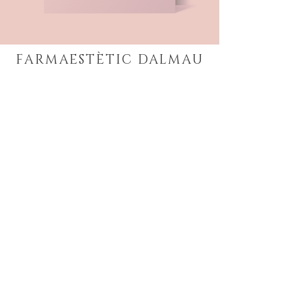
FARMAESTÈTIC
DALMAU
DIRECCIÓN
Dom Bosco, 27
43203
Reus
Tarragona
CONTACTO
Tel:
607 268 602
Email:
info@farmaesteticdalmau.com
HORARIO
Lunes a Viernes:
9:30 a 18:00 horas
Sábado:
Cita previa