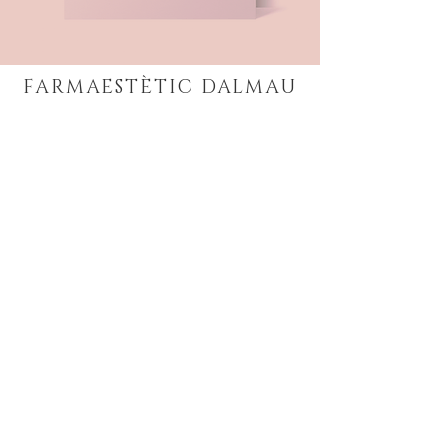
FARMAESTÈTIC
DALMAU
DIRECCIÓN
Dom Bosco, 27
43203
Reus
Tarragona
CONTACTO
Tel:
607 268 602
Email:
info@farmaesteticdalmau.com
HORARIO
Lunes a Viernes:
9:30 a 18:00 horas
Sábado:
Cita previa